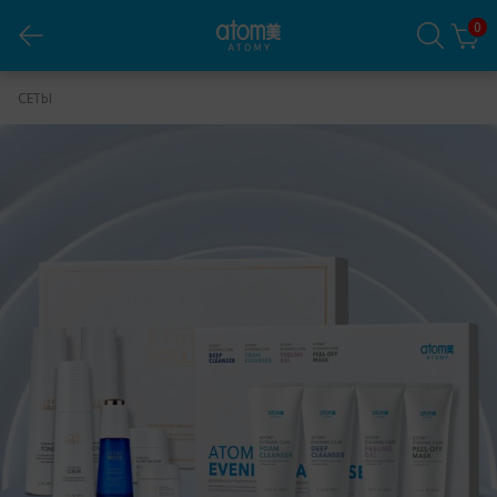
0
Сет Набор Абсолют Селлактив+ Ивнинг кеар
СЕТЫ