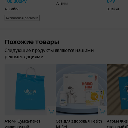
100 000
PV
0
PV
7 Лайки
43 Лайки
3 Лайки
Бесплатная доставка
Похожие товары
Следующие продукты являются нашими
рекомендациями.
Атоми Сумка-пакет
Сет для здоровья Health
Атоми Жиз
упаковочный
Kit Set
сценарий (