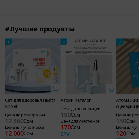
#Лучшие продукты
1
2
3
Сет для здоровья Health
Атоми Каталог
Атоми Жиз
Kit Set
сценарий (
Цена до регистрации
190
Сом
Цена до регистрации
Цена до ре
12 360
130
Сом
Сом
Цена для участников
170
Сом
Цена для участников
Цена для уч
12 000
120
Сом
Сом
0
PV