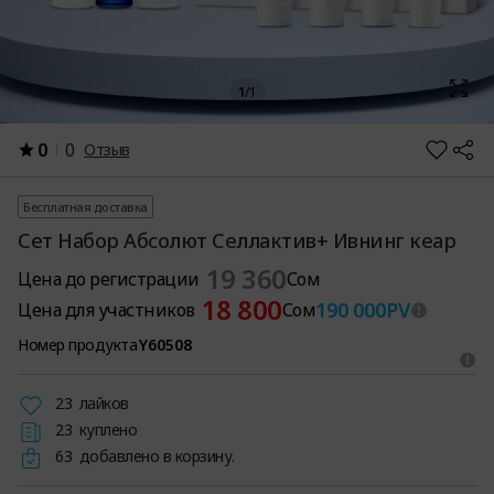
1
/
1
0
0
Отзыв
Бесплатная доставка
Сет Набор Абсолют Селлактив+ Ивнинг кеар
19 360
Цена до регистрации
Сом
18 800
190 000
PV
Цена для участников
Сом
Номер продукта
Y60508
23
лайков
23
куплено
63
добавлено в корзину.