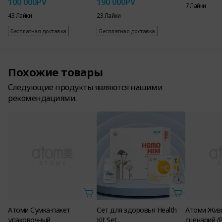
100 000
PV
190 000
PV
7 Лайки
43 Лайки
23 Лайки
Бесплатная доставка
Бесплатная доставка
Похожие товары
Следующие продукты являются нашими
рекомендациями.
Атоми Сумка-пакет
Сет для здоровья Health
Атоми Жиз
упаковочный
Kit Set
сценарий (