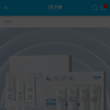
0
Сет Набор Ивнинг Кеар и Фэйм
СЕТЫ