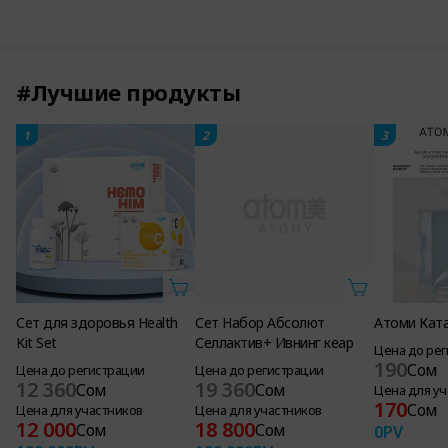
#Лучшие продукты
1
2
3
Сет для здоровья Health
Сет Набор Абсолют
Атоми Кат
Kit Set
Селлактив+ Ивнинг кеар
Цена до ре
190
Сом
Цена до регистрации
Цена до регистрации
12 360
19 360
Сом
Сом
Цена для уч
170
Сом
Цена для участников
Цена для участников
12 000
18 800
Сом
Сом
0
PV