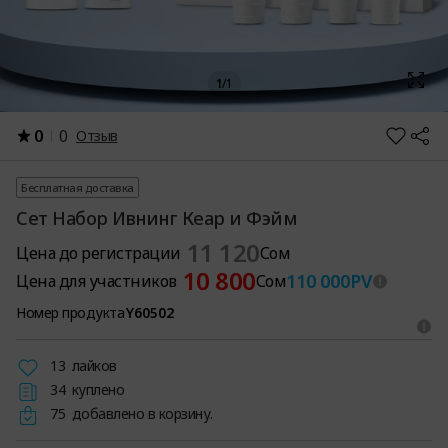
1
/
1
0
0
Отзыв
Бесплатная доставка
Сет Набор Ивнинг Кеар и Фэйм
11 120
Цена до регистрации
Сом
10 800
110 000
PV
Цена для участников
Сом
Номер продукта
Y60502
13
лайков
34
куплено
75
добавлено в корзину.