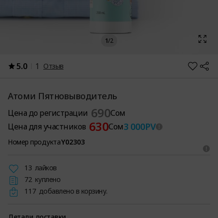
1
/
2
5.0
1
Отзыв
Атоми Пятновыводитель
690
Цена до регистрации
Сом
630
3 000
PV
Цена для участников
Сом
Номер продукта
Y02303
13
лайков
72
куплено
117
добавлено в корзину.
Детали доставки