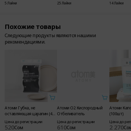
5 Лайки
25 Лайки
14 Лайки
Похожие товары
Следующие продукты являются нашими
рекомендациями.
Атоми Губка, не
Атоми О2 Кислородный
Атоми Капс
оставляющая царапин (4
Отбеливатель
(100шт)
шт.)
Цена до регистрации
Цена до регистрации
Цена до ре
520
610
2 270
Сом
Сом
Со