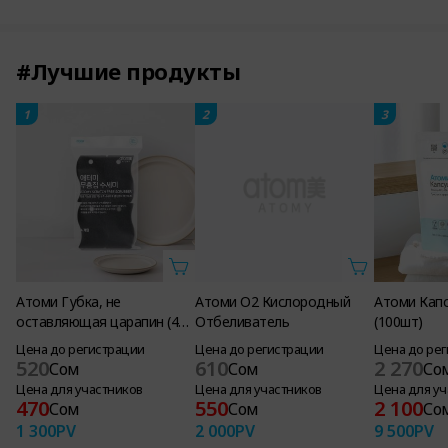
#Лучшие продукты
1
2
3
Атоми Губка, не
Атоми О2 Кислородный
Атоми Капс
оставляющая царапин (4
Отбеливатель
(100шт)
шт.)
Цена до регистрации
Цена до регистрации
Цена до ре
520
610
2 270
Сом
Сом
Со
Цена для участников
Цена для участников
Цена для уч
470
550
2 100
Сом
Сом
Со
1 300
PV
2 000
PV
9 500
PV