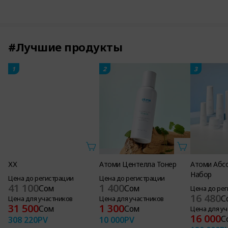
#Лучшие продукты
1
2
3
ХХ
Атоми Центелла Тонер
Атоми Абс
Набор
Цена до регистрации
Цена до регистрации
41 100
1 400
Сом
Сом
Цена до ре
16 480
С
Цена для участников
Цена для участников
31 500
1 300
Сом
Сом
Цена для уч
16 000
С
308 220
PV
10 000
PV