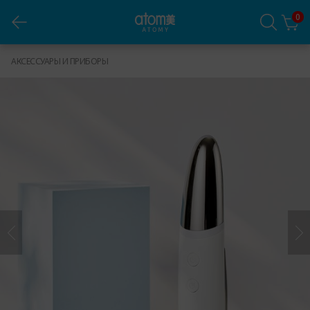
0
Атоми ЕР Скин Бустер
АКСЕССУАРЫ И ПРИБОРЫ