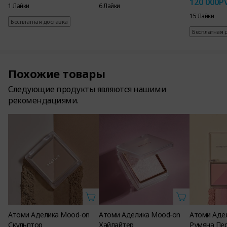
120 000
P
1 Лайки
6 Лайки
15 Лайки
Бесплатная доставка
Бесплатная 
Похожие товары
Следующие продукты являются нашими
рекомендациями.
Атоми Аделика Mood-on
Атоми Аделика Mood-on
Атоми Аде
Скульптор
Хайлайтер
Румяна Пер