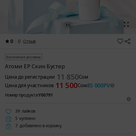
1
/
5
0
0
Отзыв
Бесплатная доставка
Атоми ЕР Скин Бустер
11 850
Цена до регистрации
Сом
11 500
85 000
PV
Цена для участников
Сом
Номер продукта
Y00791
39
лайков
5
куплено
7
добавлено в корзину.